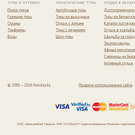
ТУРЫ И ПУТЁВКИ
ТЕМАТИЧЕСКИЕ ТУРЫ
ОТДЫХ В БЕЛАР
Поиск туров
Автобусные туры
Достопримечате
Горящие туры
Туры на выходные
Туры по Беларуси
Страны
Отдых с детьми
Каталог коттедж
Турфирмы
Туры с лечением
Отдых в усадьба
Визы
Шоп-туры
Свадьба за гор
Экскурсоводы
Афиша мероприя
Сувениры из Бел
Активный отдых
© 2001—2026 Holiday.by
Правила использования сайта
ООО «ХолидэйБай Медиа» УНП 192386619 Зарегистрировано Минским горисполкомом