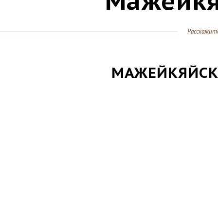
Мажейкя
Расскажит
МАЖЕЙКЯЙСК